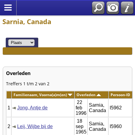
Sarnia, Canada
Overleden
Treffers 1 t/m 2 van 2
Familienaam, Voorna(a)m(en)
Overleden
Persoon-ID
22
Sarnia,
1
Jong, Antje de
feb
I5962
Canada
1996
18
Sarnia,
2
Leij, Wijbe bij de
sep
I5960
Canada
1965