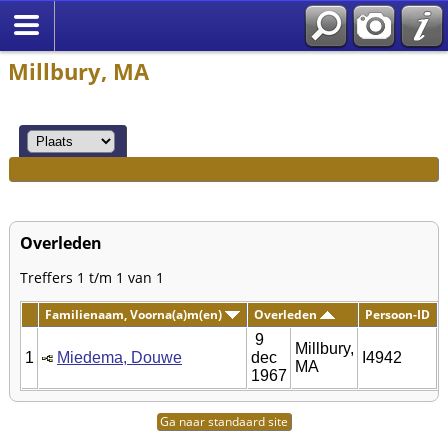
Millbury, MA
Overleden
Treffers 1 t/m 1 van 1
Familienaam, Voorna(a)m(en)
Overleden
Persoon-ID
9
Millbury,
1
Miedema, Douwe
dec
I4942
MA
1967
Ga naar standaard site