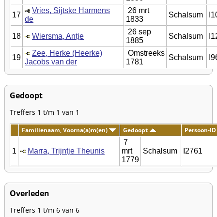
Vries, Sijtske Harmens
26 mrt
17
Schalsum
I1
de
1833
26 sep
18
Wiersma, Antje
Schalsum
I1
1885
Zee, Herke (Heerke)
Omstreeks
19
Schalsum
I9
Jacobs van der
1781
Gedoopt
Treffers 1 t/m 1 van 1
Familienaam, Voorna(a)m(en)
Gedoopt
Persoon-ID
7
1
Marra, Trijntje Theunis
mrt
Schalsum
I2761
1779
Overleden
Treffers 1 t/m 6 van 6