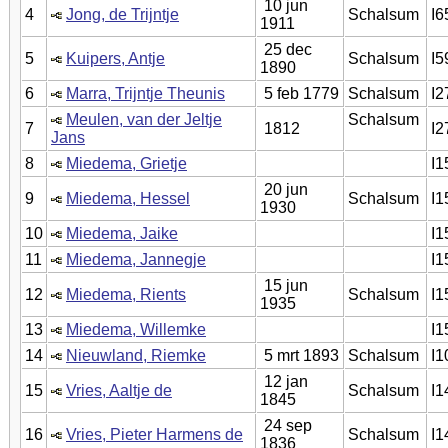
10 jun
4
Jong, de Trijntje
Schalsum
I6
1911
25 dec
5
Kuipers, Antje
Schalsum
I5
1890
6
Marra, Trijntje Theunis
5 feb 1779
Schalsum
I2
Meulen, van der Jeltje
Schalsum
7
1812
I2
Jans
8
Miedema, Grietje
I1
20 jun
9
Miedema, Hessel
Schalsum
I1
1930
10
Miedema, Jaike
I1
11
Miedema, Jannegje
I1
15 jun
12
Miedema, Rients
Schalsum
I1
1935
13
Miedema, Willemke
I1
14
Nieuwland, Riemke
5 mrt 1893
Schalsum
I1
12 jan
15
Vries, Aaltje de
Schalsum
I1
1845
24 sep
16
Vries, Pieter Harmens de
Schalsum
I1
1836