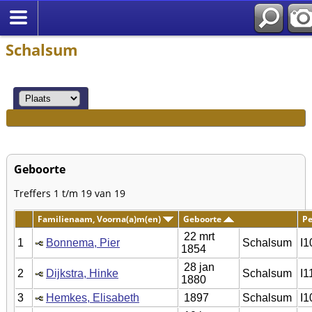
Schalsum
Geboorte
Treffers 1 t/m 19 van 19
Familienaam, Voorna(a)m(en)
Geboorte
Pe
22 mrt
1
Bonnema, Pier
Schalsum
I1
1854
28 jan
2
Dijkstra, Hinke
Schalsum
I1
1880
3
Hemkes, Elisabeth
1897
Schalsum
I1