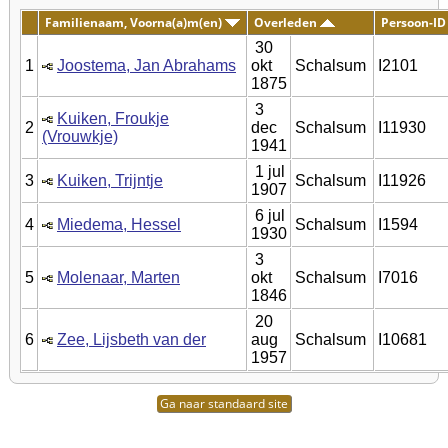
Familienaam, Voorna(a)m(en)
Overleden
Persoon-ID
30
1
Joostema, Jan Abrahams
okt
Schalsum
I2101
1875
3
Kuiken, Froukje
2
dec
Schalsum
I11930
(Vrouwkje)
1941
1 jul
3
Kuiken, Trijntje
Schalsum
I11926
1907
6 jul
4
Miedema, Hessel
Schalsum
I1594
1930
3
5
Molenaar, Marten
okt
Schalsum
I7016
1846
20
6
Zee, Lijsbeth van der
aug
Schalsum
I10681
1957
Ga naar standaard site