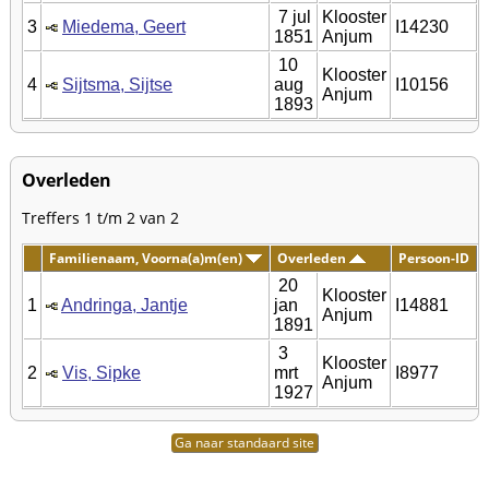
7 jul
Klooster
3
Miedema, Geert
I14230
1851
Anjum
10
Klooster
4
Sijtsma, Sijtse
aug
I10156
Anjum
1893
Overleden
Treffers 1 t/m 2 van 2
Familienaam, Voorna(a)m(en)
Overleden
Persoon-ID
20
Klooster
1
Andringa, Jantje
jan
I14881
Anjum
1891
3
Klooster
2
Vis, Sipke
mrt
I8977
Anjum
1927
Ga naar standaard site