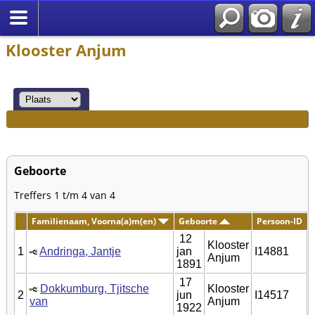
Klooster Anjum
Geboorte
Treffers 1 t/m 4 van 4
Familienaam, Voorna(a)m(en)
Geboorte
Persoon-ID
12
Klooster
1
Andringa, Jantje
jan
I14881
Anjum
1891
17
Dokkumburg, Tjitsche
Klooster
2
jun
I14517
van
Anjum
1922