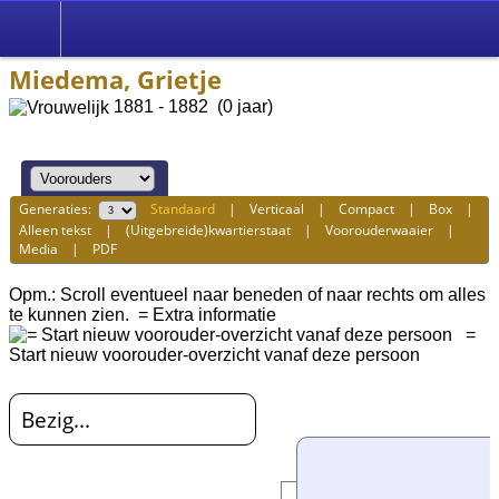
Miedema, Grietje
1881 - 1882 (0 jaar)
Generaties:
Standaard
|
Verticaal
|
Compact
|
Box
|
Alleen tekst
|
(Uitgebreide)kwartierstaat
|
Voorouderwaaier
|
Media
|
PDF
Opm.: Scroll eventueel naar beneden of naar rechts om alles
te kunnen zien.
= Extra informatie
=
Start nieuw voorouder-overzicht vanaf deze persoon
Bezig...