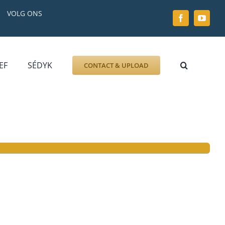
VOLG ONS
EF
SÉDYK
CONTACT & UPLOAD