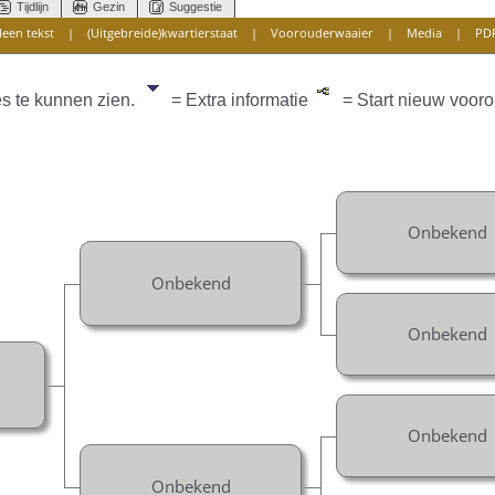
Tijdlijn
Gezin
Suggestie
leen tekst
|
(Uitgebreide)kwartierstaat
|
Voorouderwaaier
|
Media
|
PD
es te kunnen zien.
= Extra informatie
= Start nieuw vooro
Onbekend
Onbekend
Onbekend
Onbekend
Onbekend