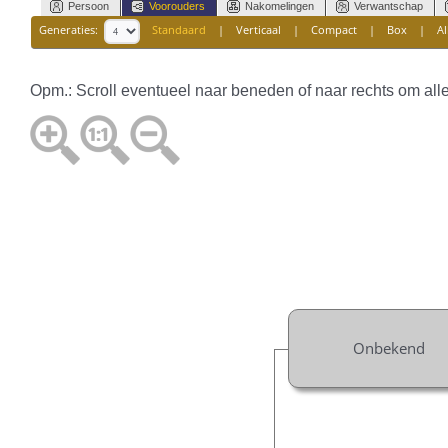
Persoon
Voorouders
Nakomelingen
Verwantschap
Generaties:
Standaard
|
Verticaal
|
Compact
|
Box
|
Al
Opm.: Scroll eventueel naar beneden of naar rechts om all
Onbekend