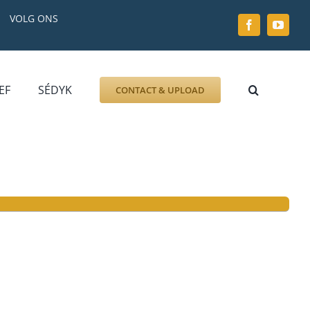
VOLG ONS
EF
SÉDYK
CONTACT & UPLOAD