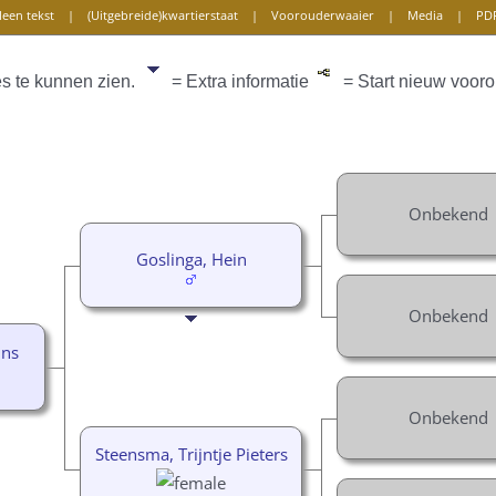
leen tekst
|
(Uitgebreide)kwartierstaat
|
Voorouderwaaier
|
Media
|
PD
es te kunnen zien.
= Extra informatie
= Start nieuw vooro
Onbekend
Goslinga, Hein
Onbekend
ins
Onbekend
Steensma, Trijntje Pieters