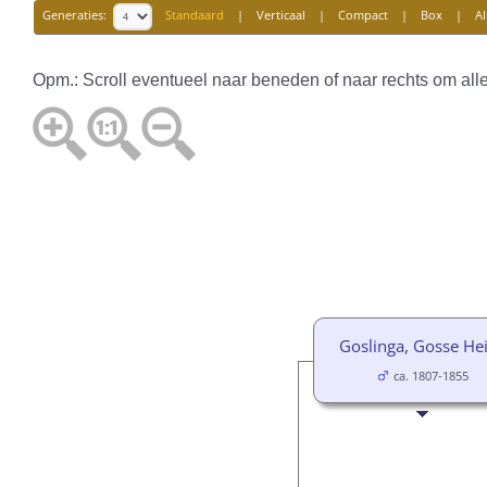
Generaties:
Standaard
|
Verticaal
|
Compact
|
Box
|
Al
Opm.: Scroll eventueel naar beneden of naar rechts om all
Goslinga, Gosse He
ca. 1807-1855