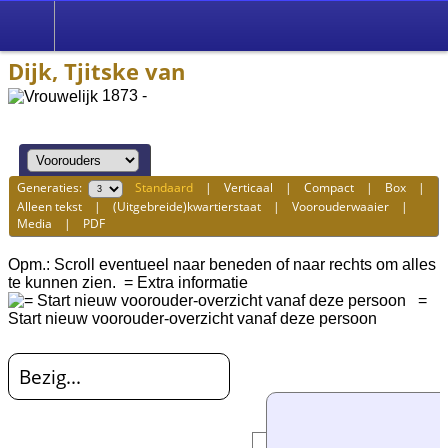
Dijk, Tjitske van
1873 -
Generaties:
Standaard
|
Verticaal
|
Compact
|
Box
|
Alleen tekst
|
(Uitgebreide)kwartierstaat
|
Voorouderwaaier
|
Media
|
PDF
Opm.: Scroll eventueel naar beneden of naar rechts om alles
te kunnen zien.
= Extra informatie
=
Start nieuw voorouder-overzicht vanaf deze persoon
Bezig...