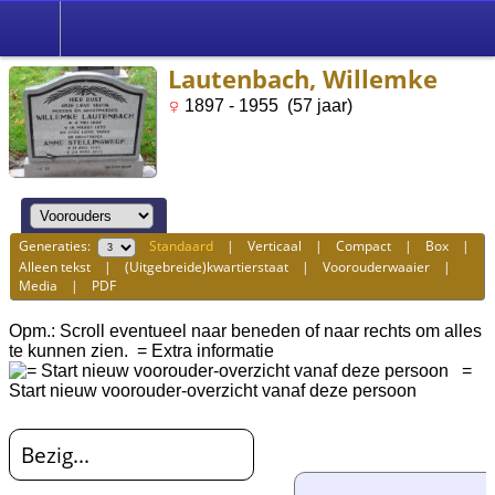
Lautenbach, Willemke
1897 - 1955 (57 jaar)
Generaties:
Standaard
|
Verticaal
|
Compact
|
Box
|
Alleen tekst
|
(Uitgebreide)kwartierstaat
|
Voorouderwaaier
|
Media
|
PDF
Opm.: Scroll eventueel naar beneden of naar rechts om alles
te kunnen zien.
= Extra informatie
=
Start nieuw voorouder-overzicht vanaf deze persoon
Bezig...