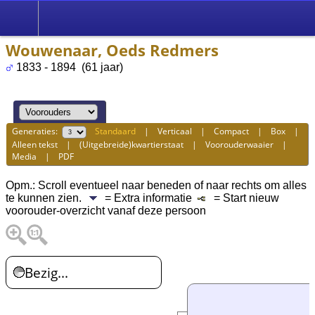
Wouwenaar, Oeds Redmers
1833 - 1894 (61 jaar)
Generaties:
Standaard
|
Verticaal
|
Compact
|
Box
|
Alleen tekst
|
(Uitgebreide)kwartierstaat
|
Voorouderwaaier
|
Media
|
PDF
Opm.: Scroll eventueel naar beneden of naar rechts om alles
te kunnen zien.
= Extra informatie
= Start nieuw
voorouder-overzicht vanaf deze persoon
Bezig...