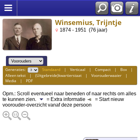
Winsemius, Trijntje
1874 - 1951 (76 jaar)
Generaties:
Standaard
|
Verticaal
|
Compact
|
Box
|
Alleen tekst
|
(Uitgebreide)kwartierstaat
|
Voorouderwaaier
|
Media
|
PDF
Opm.: Scroll eventueel naar beneden of naar rechts om alles
te kunnen zien.
= Extra informatie
= Start nieuw
voorouder-overzicht vanaf deze persoon