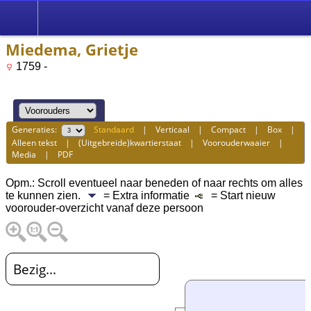
Miedema, Grietje
1759 -
Generaties:
Standaard
|
Verticaal
|
Compact
|
Box
|
Alleen tekst
|
(Uitgebreide)kwartierstaat
|
Voorouderwaaier
|
Media
|
PDF
Opm.: Scroll eventueel naar beneden of naar rechts om alles
te kunnen zien.
= Extra informatie
= Start nieuw
voorouder-overzicht vanaf deze persoon
Bezig...