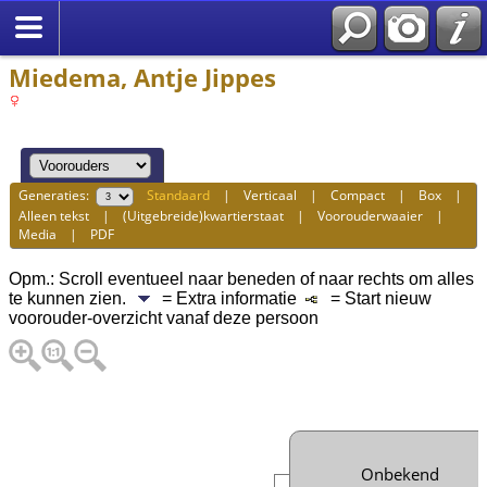
Miedema, Antje Jippes
Generaties:
Standaard
|
Verticaal
|
Compact
|
Box
|
Alleen tekst
|
(Uitgebreide)kwartierstaat
|
Voorouderwaaier
|
Media
|
PDF
Opm.: Scroll eventueel naar beneden of naar rechts om alles
te kunnen zien.
= Extra informatie
= Start nieuw
voorouder-overzicht vanaf deze persoon
Onbekend