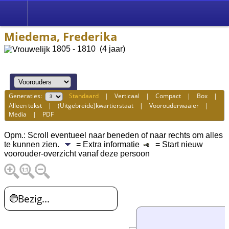
Miedema, Frederika
1805 - 1810 (4 jaar)
Generaties:
Standaard
|
Verticaal
|
Compact
|
Box
|
Alleen tekst
|
(Uitgebreide)kwartierstaat
|
Voorouderwaaier
|
Media
|
PDF
Opm.: Scroll eventueel naar beneden of naar rechts om alles
te kunnen zien.
= Extra informatie
= Start nieuw
voorouder-overzicht vanaf deze persoon
Bezig...