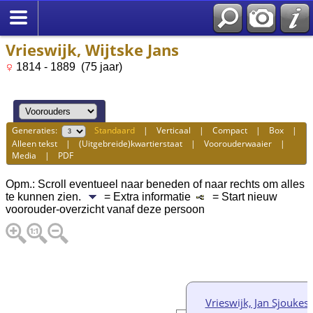
Vrieswijk, Wijtske Jans
1814 - 1889 (75 jaar)
Generaties:
Standaard
|
Verticaal
|
Compact
|
Box
|
Alleen tekst
|
(Uitgebreide)kwartierstaat
|
Voorouderwaaier
|
Media
|
PDF
Opm.: Scroll eventueel naar beneden of naar rechts om alles
te kunnen zien.
= Extra informatie
= Start nieuw
voorouder-overzicht vanaf deze persoon
Vrieswijk, Jan Sjoukes