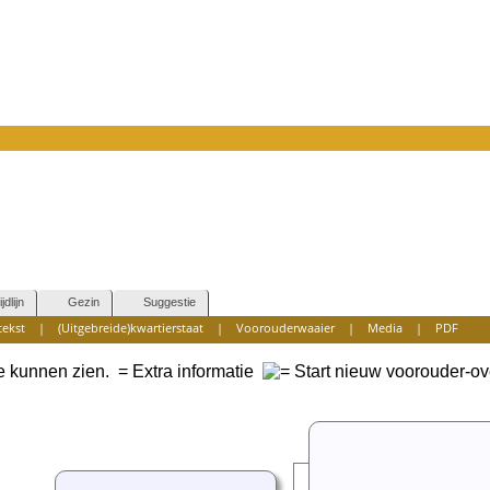
ijdlijn
Gezin
Suggestie
tekst
|
(Uitgebreide)kwartierstaat
|
Voorouderwaaier
|
Media
|
PDF
te kunnen zien.
= Extra informatie