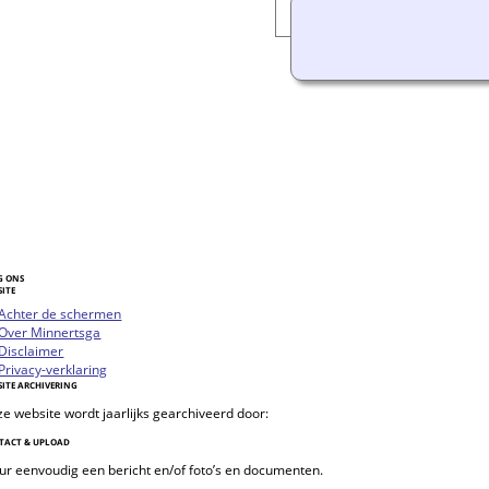
G ONS
SITE
oggle
Achter de schermen
vigation
Over Minnertsga
Disclaimer
Privacy-verklaring
SITE ARCHIVERING
e website wordt jaarlijks gearchiveerd door:
TACT & UPLOAD
ur eenvoudig een bericht en/of foto’s en documenten.