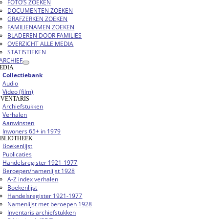
FOTO’S ZOEKEN
DOCUMENTEN ZOEKEN
GRAFZERKEN ZOEKEN
FAMILIENAMEN ZOEKEN
BLADEREN DOOR FAMILIES
OVERZICHT ALLE MEDIA
STATISTIEKEN
ARCHIEF
EDIA
Collectiebank
Audio
Video (film)
NVENTARIS
Archiefstukken
Verhalen
Aanwinsten
Inwoners 65+ in 1979
IBLIOTHEEK
Boekenlijst
Publicaties
Handelsregister 1921-1977
Beroepen/namenlijst 1928
A-Z index verhalen
Boekenlijst
Handelsregister 1921-1977
Namenlijst met beroepen 1928
Inventaris archiefstukken