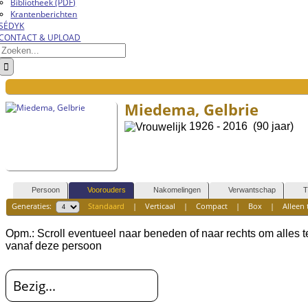
Bibliotheek (PDF)
Krantenberichten
SÉDYK
CONTACT & UPLOAD
Zoeken
naar:
Miedema, Gelbrie
1926 - 2016 (90 jaar)
Persoon
Voorouders
Nakomelingen
Verwantschap
T
Generaties:
Standaard
|
Verticaal
|
Compact
|
Box
|
Alleen 
Opm.: Scroll eventueel naar beneden of naar rechts om alles 
vanaf deze persoon
Bezig...