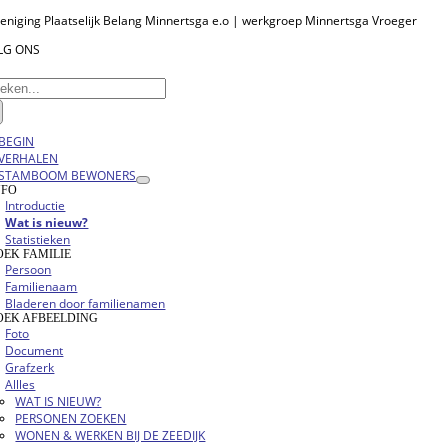
Ga
eniging Plaatselijk Belang Minnertsga e.o | werkgroep Minnertsga Vroeger
naar
LG ONS
inhoud
eken
r:
oggle
BEGIN
vigation
VERHALEN
STAMBOOM BEWONERS
NFO
Introductie
Wat is nieuw?
Statistieken
OEK FAMILIE
Persoon
Familienaam
Bladeren door familienamen
OEK AFBEELDING
Foto
Document
Grafzerk
Allles
WAT IS NIEUW?
PERSONEN ZOEKEN
WONEN & WERKEN BIJ DE ZEEDIJK