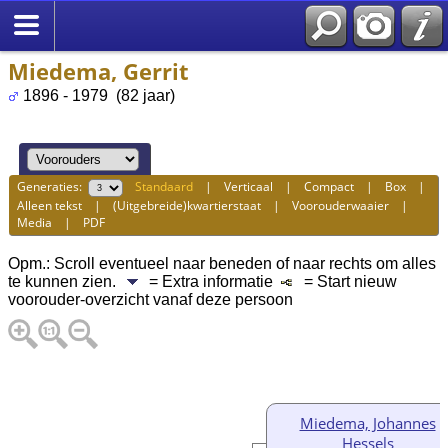
Miedema, Gerrit
1896 - 1979 (82 jaar)
Generaties:
Standaard
|
Verticaal
|
Compact
|
Box
|
Alleen tekst
|
(Uitgebreide)kwartierstaat
|
Voorouderwaaier
|
Media
|
PDF
Opm.: Scroll eventueel naar beneden of naar rechts om alles
te kunnen zien.
= Extra informatie
= Start nieuw
voorouder-overzicht vanaf deze persoon
Miedema, Johannes
Hessels