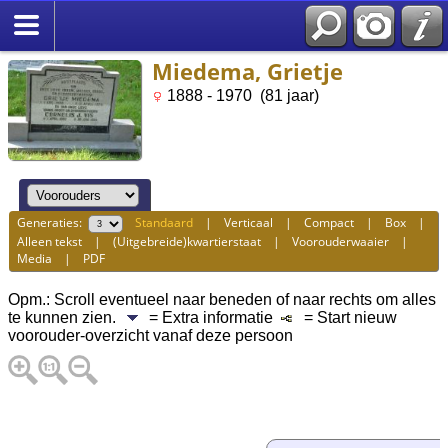
Miedema, Grietje
1888 - 1970 (81 jaar)
Generaties:
Standaard
|
Verticaal
|
Compact
|
Box
|
Alleen tekst
|
(Uitgebreide)kwartierstaat
|
Voorouderwaaier
|
Media
|
PDF
Opm.: Scroll eventueel naar beneden of naar rechts om alles
te kunnen zien.
= Extra informatie
= Start nieuw
voorouder-overzicht vanaf deze persoon