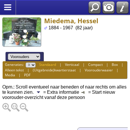
Miedema, Hessel
1884 - 1967 (82 jaar)
Generaties:
Standaard
|
Verticaal
|
Compact
|
Box
|
Alleen tekst
|
(Uitgebreide)kwartierstaat
|
Voorouderwaaier
|
Media
|
PDF
Opm.: Scroll eventueel naar beneden of naar rechts om alles
te kunnen zien.
= Extra informatie
= Start nieuw
voorouder-overzicht vanaf deze persoon