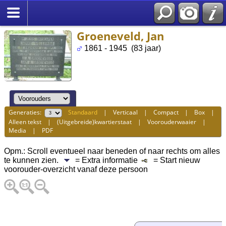
Groeneveld, Jan
1861 - 1945 (83 jaar)
Generaties:
Standaard
|
Verticaal
|
Compact
|
Box
|
Alleen tekst
|
(Uitgebreide)kwartierstaat
|
Voorouderwaaier
|
Media
|
PDF
Opm.: Scroll eventueel naar beneden of naar rechts om alles
te kunnen zien.
= Extra informatie
= Start nieuw
voorouder-overzicht vanaf deze persoon