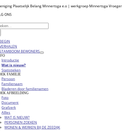
Ga
eniging Plaatselijk Belang Minnertsga e.o | werkgroep Minnertsga Vroeger
naar
LG ONS
inhoud
eken
r:
oggle
BEGIN
vigation
VERHALEN
STAMBOOM BEWONERS
NFO
Introductie
Wat is nieuw?
Statistieken
OEK FAMILIE
Persoon
Familienaam
Bladeren door familienamen
OEK AFBEELDING
Foto
Document
Grafzerk
Allles
WAT IS NIEUW?
PERSONEN ZOEKEN
WONEN & WERKEN BIJ DE ZEEDIJK