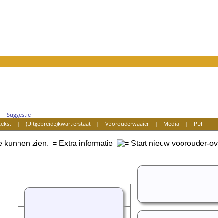
Suggestie
tekst
|
(Uitgebreide)kwartierstaat
|
Voorouderwaaier
|
Media
|
PDF
te kunnen zien.
= Extra informatie