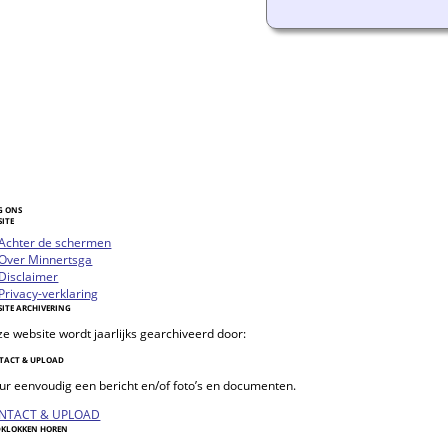
G ONS
SITE
oggle
Achter de schermen
vigation
Over Minnertsga
Disclaimer
Privacy-verklaring
SITE ARCHIVERING
e website wordt jaarlijks gearchiveerd door:
TACT & UPLOAD
ur eenvoudig een bericht en/of foto’s en documenten.
NTACT & UPLOAD
DKLOKKEN HOREN