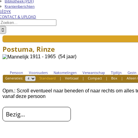
Bibliotheek (PDF)
Krantenberichten
SÉDYK
CONTACT & UPLOAD
Zoeken
naar:
Postuma, Rinze
1911 - 1965 (54 jaar)
Persoon
Voorouders
Nakomelingen
Verwantschap
Tijdlijn
Gezin
Generaties:
Standaard
|
Verticaal
|
Compact
|
Box
|
Alleen 
Opm.: Scroll eventueel naar beneden of naar rechts om alles 
vanaf deze persoon
Bezig...