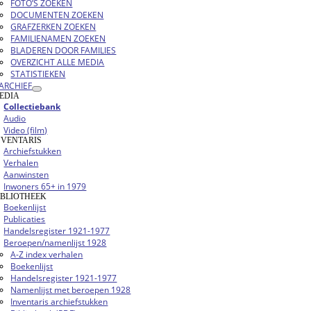
FOTO’S ZOEKEN
DOCUMENTEN ZOEKEN
GRAFZERKEN ZOEKEN
FAMILIENAMEN ZOEKEN
BLADEREN DOOR FAMILIES
OVERZICHT ALLE MEDIA
STATISTIEKEN
ARCHIEF
EDIA
Collectiebank
Audio
Video (film)
NVENTARIS
Archiefstukken
Verhalen
Aanwinsten
Inwoners 65+ in 1979
IBLIOTHEEK
Boekenlijst
Publicaties
Handelsregister 1921-1977
Beroepen/namenlijst 1928
A-Z index verhalen
Boekenlijst
Handelsregister 1921-1977
Namenlijst met beroepen 1928
Inventaris archiefstukken