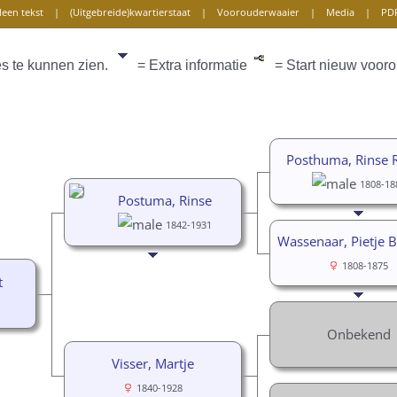
leen tekst
|
(Uitgebreide)kwartierstaat
|
Voorouderwaaier
|
Media
|
PD
es te kunnen zien.
= Extra informatie
= Start nieuw vooro
Posthuma, Rinse 
1808-18
Postuma, Rinse
1842-1931
Wassenaar, Pietje B
1808-1875
t
Onbekend
Visser, Martje
1840-1928