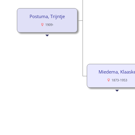
Postuma, Trijntje
1909-
Miedema, Klaask
1873-1953