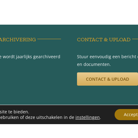
ARCHIVERING
CONTACT & UPLOAD
 wordt jaarlijks gearchiveerd
Stuur eenvoudig een bericht e
en documenten.
CONTACT & UPLOAD
ite te bieden.
Accept
gebruiken of deze uitschakelen in de
instellingen
.
012 -2026 | Werkgroep Minnertsga Vroeger | Ontwerp en beheer Gerryt Bou