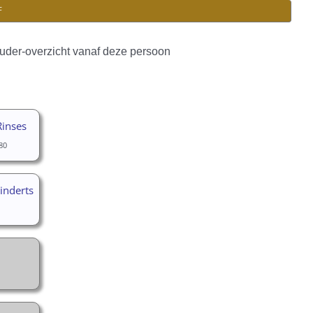
F
uder-overzicht vanaf deze persoon
Rinses
80
inderts