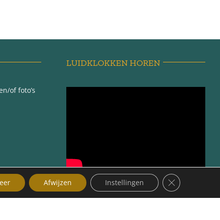
LUIDKLOKKEN HOREN
n/of foto’s
Sluit AVG/GDP
eer
Afwijzen
Instellingen
ma |