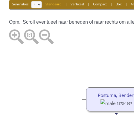
Generaties:
Standaard
|
Verticaal
|
Compact
|
Box
|
Al
Opm.: Scroll eventueel naar beneden of naar rechts om all
Postuma, Bender
1873-1957