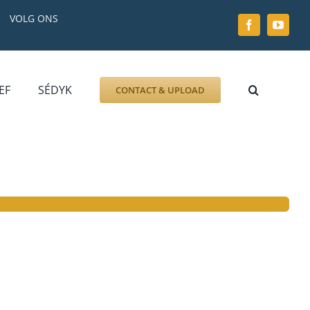
VOLG ONS
EF
SÉDYK
CONTACT & UPLOAD
ZOEK AFBEELDING
FOTO
DOCUMENT
GRAFZERK
ALLLES