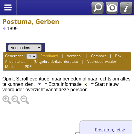
Postuma, Gerben
1899 -
Generaties:
Standaard
|
Verticaal
|
Compact
|
Box
|
Alleen tekst
|
(Uitgebreide)kwartierstaat
|
Voorouderwaaier
|
Media
|
PDF
Opm.: Scroll eventueel naar beneden of naar rechts om alles
te kunnen zien.
= Extra informatie
= Start nieuw
voorouder-overzicht vanaf deze persoon
Postuma, Jetse