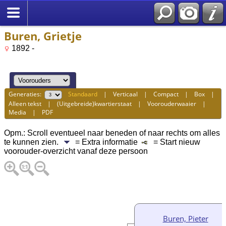
Buren, Grietje
1892 -
Generaties:
Standaard
|
Verticaal
|
Compact
|
Box
|
Alleen tekst
|
(Uitgebreide)kwartierstaat
|
Voorouderwaaier
|
Media
|
PDF
Opm.: Scroll eventueel naar beneden of naar rechts om alles
te kunnen zien.
= Extra informatie
= Start nieuw
voorouder-overzicht vanaf deze persoon
Buren, Pieter