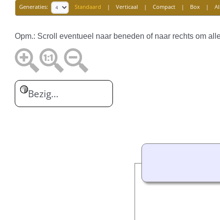
Generaties:
Standaard
|
Verticaal
|
Compact
|
Box
|
Al
Opm.: Scroll eventueel naar beneden of naar rechts om all
Bezig...