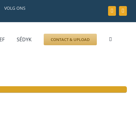
VOLG ONS
EF
SÉDYK
CONTACT & UPLOAD