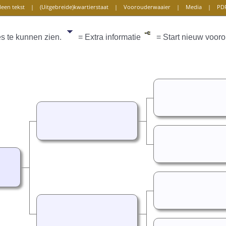
leen tekst
|
(Uitgebreide)kwartierstaat
|
Voorouderwaaier
|
Media
|
PD
es te kunnen zien.
= Extra informatie
= Start nieuw vooro