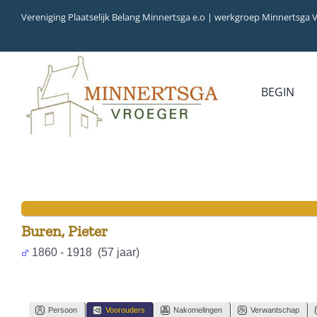
Ga
Vereniging Plaatselijk Belang Minnertsga e.o | werkgroep Minnertsga 
naar
inhoud
BEGIN
Buren, Pieter
1860 - 1918 (57 jaar)
Persoon
Voorouders
Nakomelingen
Verwantschap