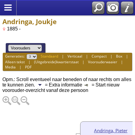
Andringa, Joukje
1885 -
Generaties:
Standaard
|
Verticaal
|
Compact
|
Box
|
Alleen tekst
|
(Uitgebreide)kwartierstaat
|
Voorouderwaaier
|
Media
|
PDF
Opm.: Scroll eventueel naar beneden of naar rechts om alles
te kunnen zien.
= Extra informatie
= Start nieuw
voorouder-overzicht vanaf deze persoon
Andringa, Pieter