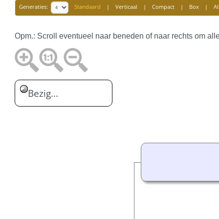
Generaties:
Standaard
|
Verticaal
|
Compact
|
Box
|
Al
Opm.: Scroll eventueel naar beneden of naar rechts om all
Bezig...