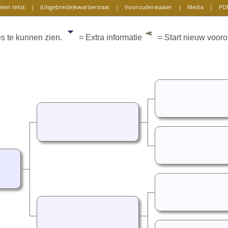
leen tekst
|
(Uitgebreide)kwartierstaat
|
Voorouderwaaier
|
Media
|
PD
es te kunnen zien.
= Extra informatie
= Start nieuw vooro