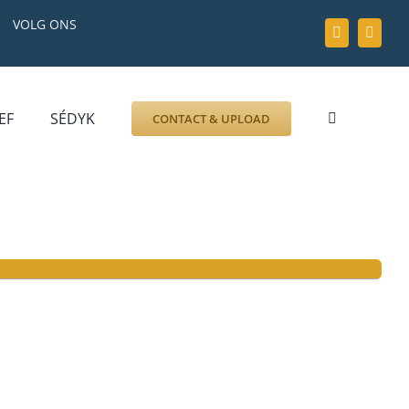
VOLG ONS
EF
SÉDYK
CONTACT & UPLOAD