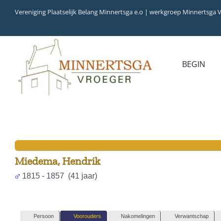
Ga
Vereniging Plaatselijk Belang Minnertsga e.o | werkgroep Minnertsga 
naar
inhoud
BEGIN
Miedema, Hendrik
1815 - 1857 (41 jaar)
Persoon
Voorouders
Nakomelingen
Verwantschap