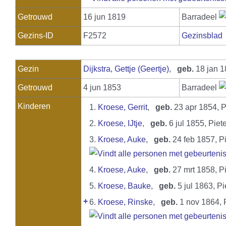
Getrouwd
16 jun 1819
Barradeel
Gezins-ID
F2572
Gezinsblad
Gezin
Dijkstra, Gettje (Geertje)
,
geb.
18 jan 1
Getrouwd
4 jun 1853
Barradeel
Kinderen
1.
Kroese, Gerrit
,
geb.
23 apr 1854, 
2.
Kroese, IJtje
,
geb.
6 jul 1855, Pie
3.
Kroese, Auke
,
geb.
24 feb 1857, P
4.
Kroese, Auke
,
geb.
27 mrt 1858, P
5.
Kroese, Bauke
,
geb.
5 jul 1863, P
+
6.
Kroese, Rinske
,
geb.
1 nov 1864, 