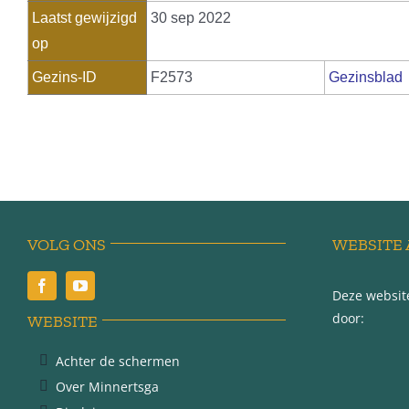
Laatst gewijzigd
30 sep 2022
op
Gezins-ID
F2573
Gezinsblad
VOLG ONS
WEBSITE 
Deze website
door:
WEBSITE
Achter de schermen
Over Minnertsga