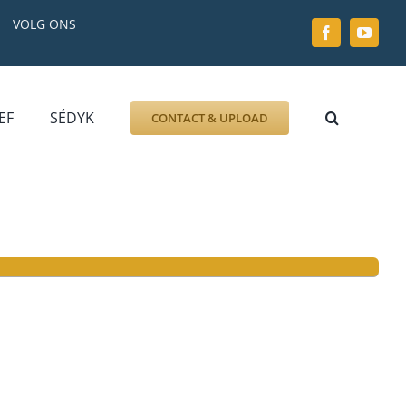
VOLG ONS
EF
SÉDYK
CONTACT & UPLOAD
ZOEK AFBEELDING
FOTO
DOCUMENT
GRAFZERK
ALLLES