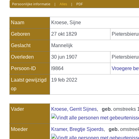
Persoonlijke informatie
|
Alles
|
PDF
Naam
Kroese
,
Sijne
Geboren
27 okt 1829
Pietersbier
Geslacht
Mannelijk
Overleden
30 jun 1907
Pietersbier
Persoon-ID
I9864
Vroegere be
Laatst gewijzigd
19 feb 2022
op
Vader
Kroese, Gerrit Sijnes
,
geb.
omstreeks 
Moeder
Kramer, Bregtje Sjoerds
,
geb.
omstree