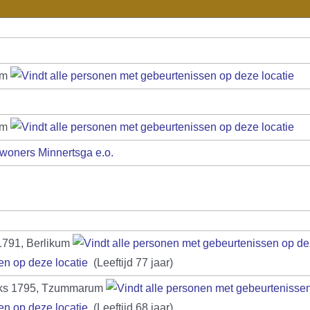
um
um
woners Minnertsga e.o.
1791, Berlikum
(Leeftijd 77 jaar)
ks 1795, Tzummarum
(Leeftijd 68 jaar)