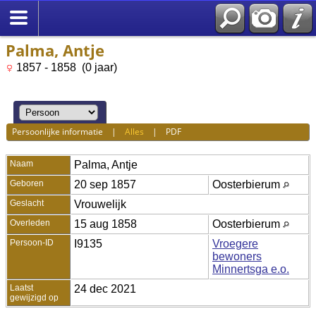
Palma, Antje
1857 - 1858 (0 jaar)
Persoonlijke informatie
|
Alles
|
PDF
Naam
Palma
,
Antje
Geboren
20 sep 1857
Oosterbierum
Geslacht
Vrouwelijk
Overleden
15 aug 1858
Oosterbierum
Persoon-ID
I9135
Vroegere
bewoners
Minnertsga e.o.
Laatst
24 dec 2021
gewijzigd op