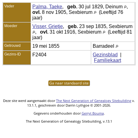
Vader
Palma, Taeke
,
geb.
30 jul 1829, Deinum
,
ovl.
8 nov 1905, Sexbierum
(Leeftijd 76
jaar)
Moeder
Visser, Grietje
,
geb.
23 sep 1835, Sexbierum
,
ovl.
31 okt 1916, Sexbierum
(Leeftijd 81
jaar)
Getrouwd
19 mei 1855
Barradeel
Gezins-ID
F2404
Gezinsblad
|
Familiekaart
Ga naar standaard site
Deze site werd aangemaakt door
The Next Generation of Genealogy Sitebuilding
v.
13.1.1, geschreven door Darrin Lythgoe © 2001-2026.
Gegevens onderhouden door
Gerryt Bouma
.
The Next Generation of Genealogy Sitebuilding, v.13.1