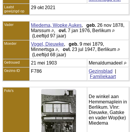
Laatst
29 okt 2021
gewijzigd op
Vader
Miedema, Wopke Aukes
,
geb.
26 nov 1878,
Marssum
,
ovl.
7 jan 1976, Berlikum
(Leeftijd 97 jaar)
Moeder
Vogel, Dieuwke
,
geb.
9 mei 1879,
Minnertsga
,
ovl.
23 jul 1947, Berlikum
(Leeftijd 68 jaar)
Getrouwd
21 mei 1903
Menaldumadeel
Gezins-ID
F786
Gezinsblad
|
Familiekaart
Foto's
De winkel aan
Hemmemaplein in
Berlikum. Vlnr:
Dieuwke, Gatske
en vader Wop(ke)
Miedema