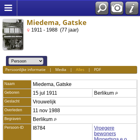
Miedema, Gatske
1911 - 1988 (77 jaar)
Persoonlijke informatie
|
Media
|
Alles
|
PDF
Naam
Miedema
,
Gatske
Geboren
15 jul 1911
Berlikum
Geslacht
Vrouwelijk
Overleden
11 nov 1988
Begraven
Berlikum
Persoon-ID
I8784
Vroegere
bewoners
Minnertsga e.o.