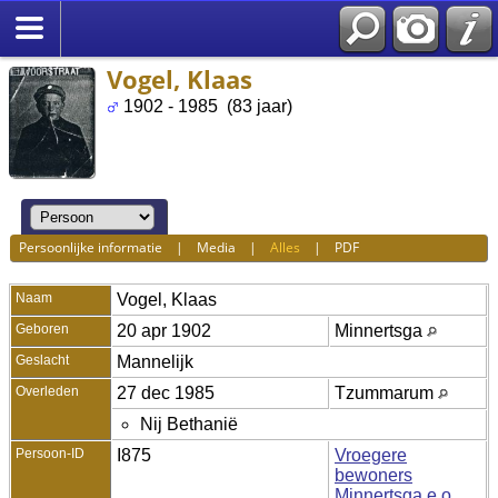
Vogel, Klaas
1902 - 1985 (83 jaar)
Persoonlijke informatie
|
Media
|
Alles
|
PDF
Naam
Vogel
,
Klaas
Geboren
20 apr 1902
Minnertsga
Geslacht
Mannelijk
Overleden
27 dec 1985
Tzummarum
Nij Bethanië
Persoon-ID
I875
Vroegere
bewoners
Minnertsga e.o.