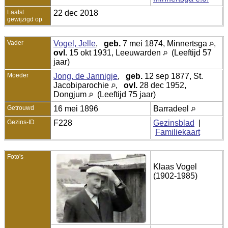
Laatst
22 dec 2018
gewijzigd op
Vader
Vogel, Jelle
,
geb.
7 mei 1874, Minnertsga
,
ovl.
15 okt 1931, Leeuwarden
(Leeftijd 57
jaar)
Moeder
Jong, de Jannigje
,
geb.
12 sep 1877, St.
Jacobiparochie
,
ovl.
28 dec 1952,
Dongjum
(Leeftijd 75 jaar)
Getrouwd
16 mei 1896
Barradeel
Gezins-ID
F228
Gezinsblad
|
Familiekaart
Foto's
Klaas Vogel
(1902-1985)