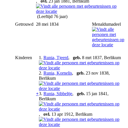
,
ovl.
23 jan 1881, Berlikum
(Leeftijd 76 jaar)
Getrouwd
28 mei 1834
Menaldumadeel
Kinderen
1.
Runia, Tjeerd
,
geb.
8 mrt 1837, Berlikum
2.
Runia, Kornelis
,
geb.
23 nov 1838,
Berlikum
+
3.
Runia, Sibbeltje
,
geb.
15 jan 1841,
Berlikum
,
ovl.
13 apr 1912, Berlikum