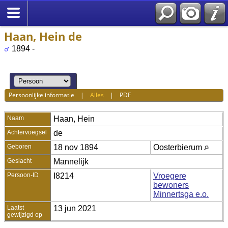
Haan, Hein de
1894 -
Persoonlijke informatie
|
Alles
|
PDF
Naam
Haan
,
Hein
Achtervoegsel
de
Geboren
18 nov 1894
Oosterbierum
Geslacht
Mannelijk
Persoon-ID
I8214
Vroegere
bewoners
Minnertsga e.o.
Laatst
13 jun 2021
gewijzigd op