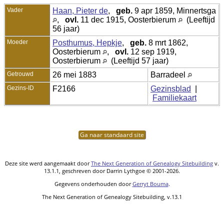
Vader
Haan, Pieter de
,
geb.
9 apr 1859, Minnertsga
,
ovl.
11 dec 1915, Oosterbierum
(Leeftijd
56 jaar)
Moeder
Posthumus, Hepkje
,
geb.
8 mrt 1862,
Oosterbierum
,
ovl.
12 sep 1919,
Oosterbierum
(Leeftijd 57 jaar)
Getrouwd
26 mei 1883
Barradeel
Gezins-ID
F2166
Gezinsblad
|
Familiekaart
Ga naar standaard site
Deze site werd aangemaakt door
The Next Generation of Genealogy Sitebuilding
v.
13.1.1, geschreven door Darrin Lythgoe © 2001-2026.
Gegevens onderhouden door
Gerryt Bouma
.
The Next Generation of Genealogy Sitebuilding, v.13.1