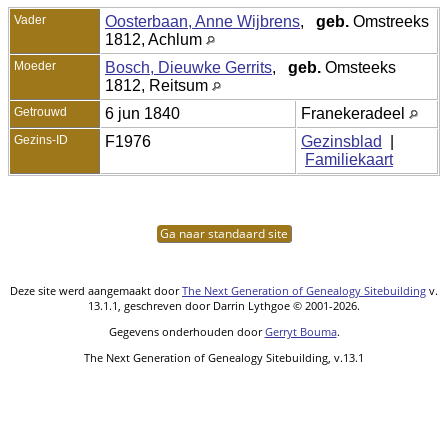
Vader
Oosterbaan, Anne Wijbrens
,
geb.
Omstreeks
1812, Achlum
Moeder
Bosch, Dieuwke Gerrits
,
geb.
Omsteeks
1812, Reitsum
Getrouwd
6 jun 1840
Franekeradeel
Gezins-ID
F1976
Gezinsblad
|
Familiekaart
Ga naar standaard site
Deze site werd aangemaakt door
The Next Generation of Genealogy Sitebuilding
v.
13.1.1, geschreven door Darrin Lythgoe © 2001-2026.
Gegevens onderhouden door
Gerryt Bouma
.
The Next Generation of Genealogy Sitebuilding, v.13.1