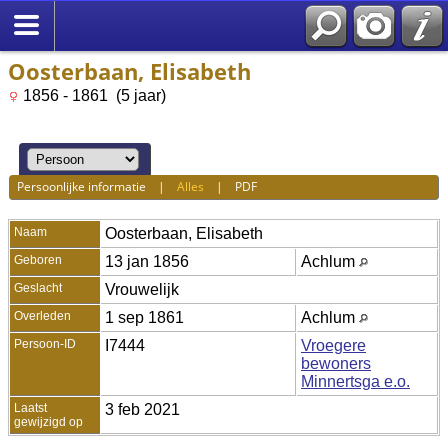
Oosterbaan, Elisabeth
1856 - 1861 (5 jaar)
Persoonlijke informatie
|
Alles
|
PDF
Naam
Oosterbaan
,
Elisabeth
Geboren
13 jan 1856
Achlum
Geslacht
Vrouwelijk
Overleden
1 sep 1861
Achlum
Persoon-ID
I7444
Vroegere
bewoners
Minnertsga e.o.
Laatst
3 feb 2021
gewijzigd op