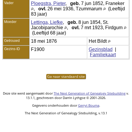
Vader
Ploegstra, Pieter
,
geb.
7 jun 1852, Franeker
,
ovl.
26 mei 1936, Tzummarum
(Leeftijd
83 jaar)
Moeder
Lettinga, Liefke
,
geb.
8 jun 1854, St.
Jacobiparochie
,
ovl.
7 mrt 1923, Firdgum
(Leeftijd 68 jaar)
Getrouwd
18 mei 1876
Het Bildt
Gezins-ID
F1900
Gezinsblad
|
Familiekaart
Ga naar standaard site
Deze site werd aangemaakt door
The Next Generation of Genealogy Sitebuilding
v.
13.1.1, geschreven door Darrin Lythgoe © 2001-2026.
Gegevens onderhouden door
Gerryt Bouma
.
The Next Generation of Genealogy Sitebuilding, v.13.1