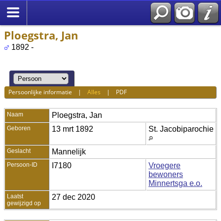
Ploegstra, Jan
1892 -
Persoonlijke informatie
|
Alles
|
PDF
Naam
Ploegstra
,
Jan
Geboren
13 mrt 1892
St. Jacobiparochie
Geslacht
Mannelijk
Persoon-ID
I7180
Vroegere
bewoners
Minnertsga e.o.
Laatst
27 dec 2020
gewijzigd op