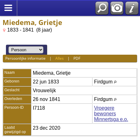
Miedema, Grietje
1833 - 1841 (8 jaar)
Persoonlijke informatie
|
Alles
|
PDF
Naam
Miedema
,
Grietje
Geboren
22 jun 1833
Firdgum
Geslacht
Vrouwelijk
Overleden
26 nov 1841
Firdgum
Persoon-ID
I7118
Vroegere
bewoners
Minnertsga e.o.
Laatst
23 dec 2020
gewijzigd op