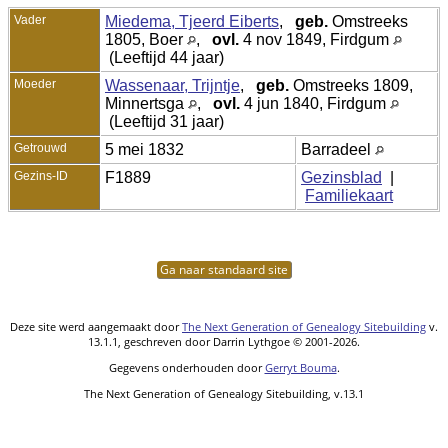
Vader
Miedema, Tjeerd Eiberts
,
geb.
Omstreeks
1805, Boer
,
ovl.
4 nov 1849, Firdgum
(Leeftijd 44 jaar)
Moeder
Wassenaar, Trijntje
,
geb.
Omstreeks 1809,
Minnertsga
,
ovl.
4 jun 1840, Firdgum
(Leeftijd 31 jaar)
Getrouwd
5 mei 1832
Barradeel
Gezins-ID
F1889
Gezinsblad
|
Familiekaart
Ga naar standaard site
Deze site werd aangemaakt door
The Next Generation of Genealogy Sitebuilding
v.
13.1.1, geschreven door Darrin Lythgoe © 2001-2026.
Gegevens onderhouden door
Gerryt Bouma
.
The Next Generation of Genealogy Sitebuilding, v.13.1