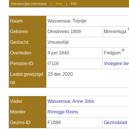
Persoonlijke informatie
|
Alles
|
PDF
Naam
Wassenaar
,
Trijntje
Geboren
Omstreeks 1809
Minnertsga
Geslacht
Vrouwelijk
Overleden
4 jun 1840
Firdgum
Persoon-ID
I7116
Vroegere be
Laatst gewijzigd
23 dec 2020
op
Vader
Wassenaar, Anne Jobs
Moeder
Rinnigje Reins
Gezins-ID
F1888
Gezinsblad