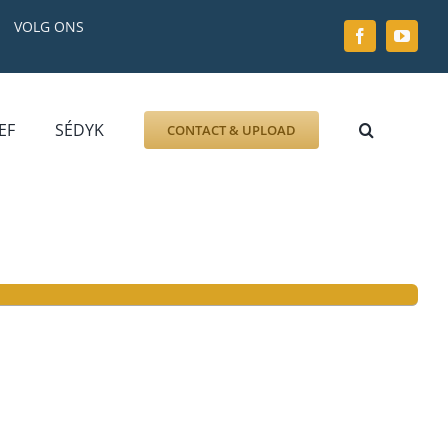
VOLG ONS
EF
SÉDYK
CONTACT & UPLOAD
ZOEK AFBEELDING
FOTO
DOCUMENT
GRAFZERK
ALLLES