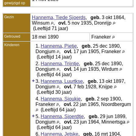
gewijzigd op
Gezin
Hannema, Tiede Sjoerds
,
geb.
3 okt 1864,
Winsum
,
ovl.
5 nov 1935, Dronrijp
(Leeftijd 71 jaar)
Getrouwd
18 mei 1890
Franeker
Kinderen
1.
Hannema, Pietje
,
geb.
25 dec 1890,
Dongjum
,
ovl.
17 jun 1905, Franeker
(Leeftijd 14 jaar)
2.
Hannema, Trijntje
,
geb.
25 dec 1890,
Dongjum
,
ovl.
14 jun 1935, Wirdum
(Leeftijd 44 jaar)
+
3.
Hannema, Luurtkse
,
geb.
13 okt 1897,
Dongjum
,
ovl.
7 feb 1928, Knijpe
(Leeftijd 30 jaar)
4.
Hannema, Sjoukje
,
geb.
2 sep 1900,
Franeker
,
ovl.
22 jan 1965, Noordbergum
(Leeftijd 64 jaar)
+
5.
Hannema, Sjoerdtje
,
geb.
29 jun 1899,
Dongjum
,
ovl.
23 jun 1964, Minnertsga
(Leeftijd 64 jaar)
6.
Hannema, Jetske
,
geb.
16 mrt 1904,