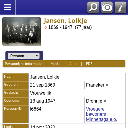
Jansen, Lolkje
1869 - 1947 (77 jaar)
Persoonlijke informatie
|
Media
|
Alles
|
PDF
Naam
Jansen
,
Lolkje
Geboren
21 sep 1869
Franeker
Geslacht
Vrouwelijk
Overleden
13 aug 1947
Dronrijp
Persoon-ID
I6864
Vroegere
bewoners
Minnertsga e.o.
Laatst
14 nov 2020