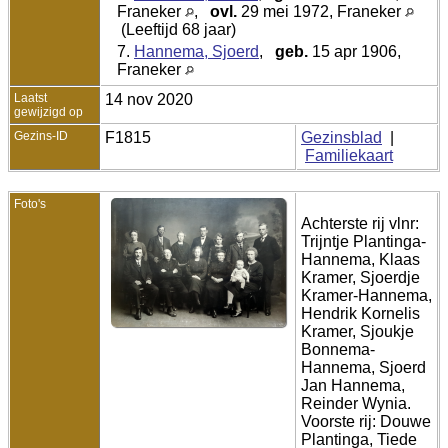
Franeker
,
ovl.
29 mei 1972, Franeker
(Leeftijd 68 jaar)
7.
Hannema, Sjoerd
,
geb.
15 apr 1906,
Franeker
Laatst
14 nov 2020
gewijzigd op
Gezins-ID
F1815
Gezinsblad
|
Familiekaart
Foto's
Achterste rij vlnr:
Trijntje Plantinga-
Hannema, Klaas
Kramer, Sjoerdje
Kramer-Hannema,
Hendrik Kornelis
Kramer, Sjoukje
Bonnema-
Hannema, Sjoerd
Jan Hannema,
Reinder Wynia.
Voorste rij: Douwe
Plantinga, Tiede