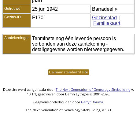
jaar)
Getrouwd
25 jun 1942
Barradeel
Gezins-ID
F1701
Gezinsblad
|
Familiekaart
Aantekeningen
Tenminste nog één levende persoon is
verbonden aan deze aantekening -
detailgegevens worden niet weergegeven.
Ga naar standaard site
Deze site werd aangemaakt door
The Next Generation of Genealogy Sitebuilding
v.
13.1.1, geschreven door Darrin Lythgoe © 2001-2026.
Gegevens onderhouden door
Gerryt Bouma
.
The Next Generation of Genealogy Sitebuilding, v.13.1