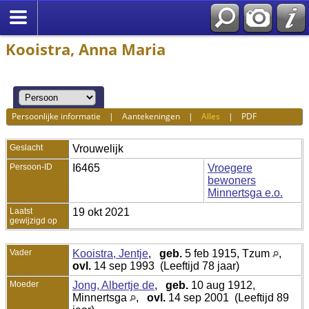
Kooistra, Anna Maria
Persoonlijke informatie
|
Aantekeningen
|
Alles
|
PDF
Geslacht
Vrouwelijk
Persoon-ID
I6465
Vroegere
bewoners
Minnertsga e.o.
Laatst
19 okt 2021
gewijzigd op
Vader
Kooistra, Jentje
,
geb.
5 feb 1915, Tzum
,
ovl.
14 sep 1993 (Leeftijd 78 jaar)
Moeder
Jong, Albertje de
,
geb.
10 aug 1912,
Minnertsga
,
ovl.
14 sep 2001 (Leeftijd 89