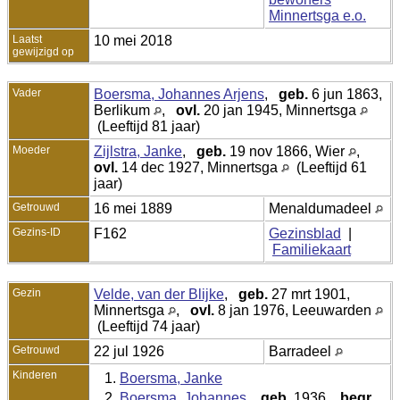
Minnertsga e.o.
Laatst
10 mei 2018
gewijzigd op
Vader
Boersma, Johannes Arjens
,
geb.
6 jun 1863,
Berlikum
,
ovl.
20 jan 1945, Minnertsga
(Leeftijd 81 jaar)
Moeder
Zijlstra, Janke
,
geb.
19 nov 1866, Wier
,
ovl.
14 dec 1927, Minnertsga
(Leeftijd 61
jaar)
Getrouwd
16 mei 1889
Menaldumadeel
Gezins-ID
F162
Gezinsblad
|
Familiekaart
Gezin
Velde, van der Blijke
,
geb.
27 mrt 1901,
Minnertsga
,
ovl.
8 jan 1976, Leeuwarden
(Leeftijd 74 jaar)
Getrouwd
22 jul 1926
Barradeel
Kinderen
1.
Boersma, Janke
2.
Boersma, Johannes
,
geb.
1936,
begr.