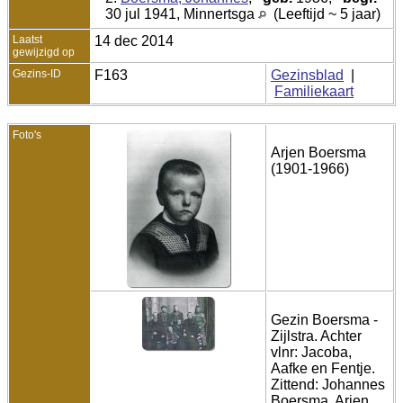
30 jul 1941, Minnertsga
(Leeftijd ~ 5 jaar)
Laatst
14 dec 2014
gewijzigd op
Gezins-ID
F163
Gezinsblad
|
Familiekaart
Foto's
Arjen Boersma
(1901-1966)
Gezin Boersma -
Zijlstra. Achter
vlnr: Jacoba,
Aafke en Fentje.
Zittend: Johannes
Boersma, Arjen,