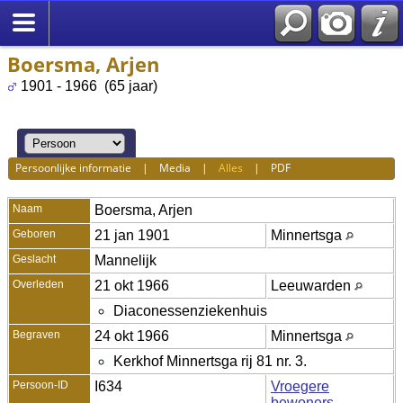
Boersma, Arjen
1901 - 1966 (65 jaar)
Persoonlijke informatie
|
Media
|
Alles
|
PDF
Naam
Boersma
,
Arjen
Geboren
21 jan 1901
Minnertsga
Geslacht
Mannelijk
Overleden
21 okt 1966
Leeuwarden
Diaconessenziekenhuis
Begraven
24 okt 1966
Minnertsga
Kerkhof Minnertsga rij 81 nr. 3.
Persoon-ID
I634
Vroegere
bewoners