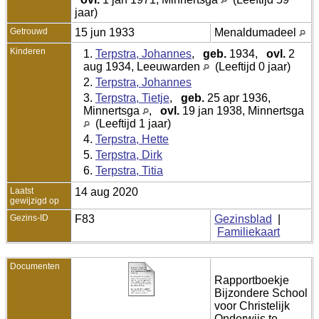
jaar)
Getrouwd
15 jun 1933
Menaldumadeel
Kinderen
1.
Terpstra, Johannes
,
geb.
1934,
ovl.
2
aug 1934, Leeuwarden
(Leeftijd 0 jaar)
2.
Terpstra, Johannes
3.
Terpstra, Tietje
,
geb.
25 apr 1936,
Minnertsga
,
ovl.
19 jan 1938, Minnertsga
(Leeftijd 1 jaar)
4.
Terpstra, Hette
5.
Terpstra, Dirk
6.
Terpstra, Titia
Laatst
14 aug 2020
gewijzigd op
Gezins-ID
F83
Gezinsblad
|
Familiekaart
Documenten
Rapportboekje
Bijzondere School
voor Christelijk
Onderwijs te