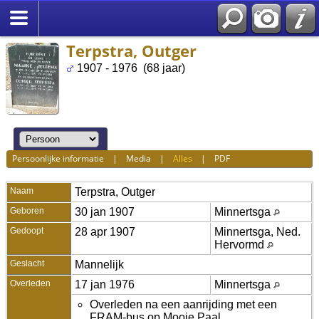
Terpstra, Outger
1907 - 1976 (68 jaar)
Persoonlijke informatie
|
Media
|
Alles
|
PDF
Naam
Terpstra
,
Outger
Geboren
30 jan 1907
Minnertsga
Gedoopt
28 apr 1907
Minnertsga, Ned.
Hervormd
Geslacht
Mannelijk
Overleden
17 jan 1976
Minnertsga
Overleden na een aanrijding met een
FRAM-bus op Mooie Paal.