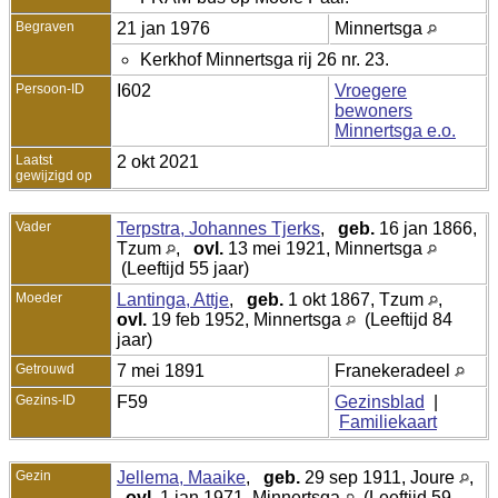
Begraven
21 jan 1976
Minnertsga
Kerkhof Minnertsga rij 26 nr. 23.
Persoon-ID
I602
Vroegere
bewoners
Minnertsga e.o.
Laatst
2 okt 2021
gewijzigd op
Vader
Terpstra, Johannes Tjerks
,
geb.
16 jan 1866,
Tzum
,
ovl.
13 mei 1921, Minnertsga
(Leeftijd 55 jaar)
Moeder
Lantinga, Attje
,
geb.
1 okt 1867, Tzum
,
ovl.
19 feb 1952, Minnertsga
(Leeftijd 84
jaar)
Getrouwd
7 mei 1891
Franekeradeel
Gezins-ID
F59
Gezinsblad
|
Familiekaart
Gezin
Jellema, Maaike
,
geb.
29 sep 1911, Joure
,
ovl.
1 jan 1971, Minnertsga
(Leeftijd 59