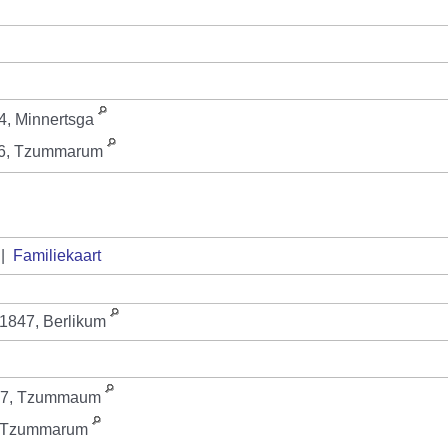
4, Minnertsga
66, Tzummarum
|
Familiekaart
 1847, Berlikum
77, Tzummaum
, Tzummarum