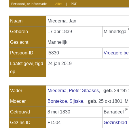
Persoonlijke informatie
|
Alles
|
PDF
Naam
Miedema
,
Jan
Geboren
17 apr 1839
Minnertsga
Geslacht
Mannelijk
Persoon-ID
I5830
Vroegere be
Laatst gewijzigd
24 jan 2019
op
Vader
Miedema, Pieter Staases
,
geb.
29 feb 
Moeder
Bontekoe, Sijtske
,
geb.
25 okt 1801, M
Getrouwd
8 mei 1830
Barradeel
Gezins-ID
F1504
Gezinsblad