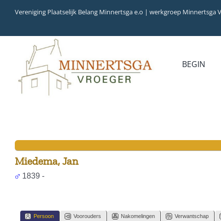
Ga
Vereniging Plaatselijk Belang Minnertsga e.o | werkgroep Minnertsga 
naar
inhoud
BEGIN
Miedema, Jan
1839 -
Persoon
Voorouders
Nakomelingen
Verwantschap