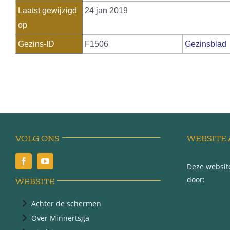
Laatst gewijzigd
24 jan 2019
op
Gezins-ID
F1506
Gezinsblad
VOLG ONS
WEBSITE 
Deze website
door:
WEBSITE
Achter de schermen
Over Minnertsga