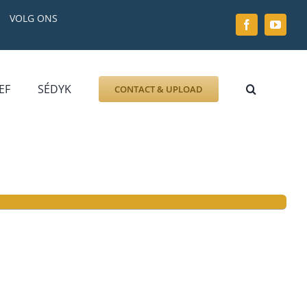
VOLG ONS
EF
SÉDYK
CONTACT & UPLOAD