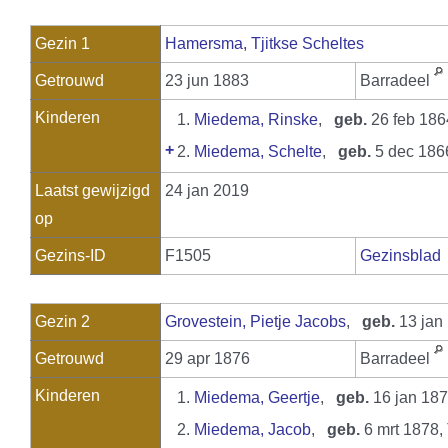
Gezin 1
Hamersma, Tjitkse Scheltes
Getrouwd
23 jun 1883
Barradeel
Kinderen
1.
Miedema, Rinske
,
geb.
26 feb 186
+
2.
Miedema, Schelte
,
geb.
5 dec 18
Laatst gewijzigd
24 jan 2019
op
Gezins-ID
F1505
Gezinsblad
Gezin 2
Grovestein, Pietje Jacobs
,
geb.
13 jan
Getrouwd
29 apr 1876
Barradeel
Kinderen
1.
Miedema, Geertje
,
geb.
16 jan 18
2.
Miedema, Jacob
,
geb.
6 mrt 1878