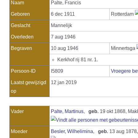
Naam
Palte
,
Francis
Geboren
6 dec 1911
Rotterdam
Geslacht
Mannelijk
Overleden
7 aug 1946
Begraven
10 aug 1946
Minnertsga
Kerkhof rij 81 nr. 1.
Persoon-ID
I5809
Vroegere be
Laatst gewijzigd
12 jan 2019
op
Vader
Palte, Martinus
,
geb.
19 okt 1868, Ma
Moeder
Besler, Wilhelimina
,
geb.
13 aug 1878