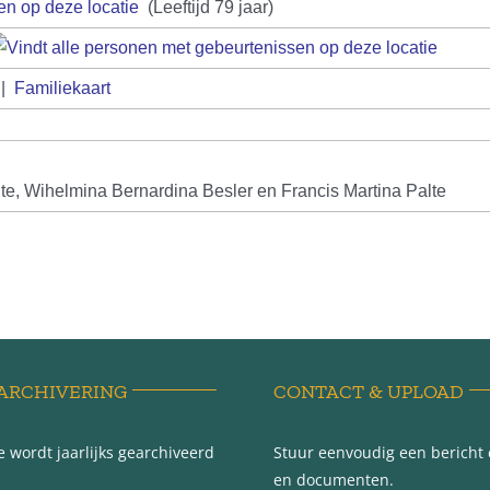
(Leeftijd 79 jaar)
|
Familiekaart
te, Wihelmina Bernardina Besler en Francis Martina Palte
ARCHIVERING
CONTACT & UPLOAD
 wordt jaarlijks gearchiveerd
Stuur eenvoudig een bericht e
en documenten.