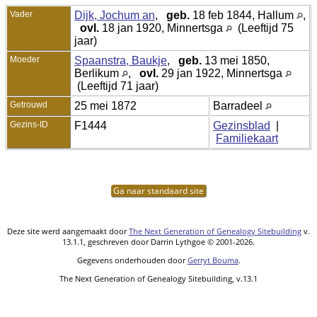
Vader
Dijk, Jochum an
,
geb.
18 feb 1844, Hallum
,
ovl.
18 jan 1920, Minnertsga
(Leeftijd 75
jaar)
Moeder
Spaanstra, Baukje
,
geb.
13 mei 1850,
Berlikum
,
ovl.
29 jan 1922, Minnertsga
(Leeftijd 71 jaar)
Getrouwd
25 mei 1872
Barradeel
Gezins-ID
F1444
Gezinsblad
|
Familiekaart
Ga naar standaard site
Deze site werd aangemaakt door
The Next Generation of Genealogy Sitebuilding
v.
13.1.1, geschreven door Darrin Lythgoe © 2001-2026.
Gegevens onderhouden door
Gerryt Bouma
.
The Next Generation of Genealogy Sitebuilding, v.13.1