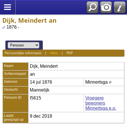
Dijk, Meindert an
1876 -
Persoonlijke informatie
|
Alles
|
PDF
Naam
Dijk
,
Meindert
Achtervoegsel
an
Geboren
14 jul 1876
Minnertsga
Geslacht
Mannelijk
Persoon-ID
I5615
Vroegere
bewoners
Minnertsga e.o.
Laatst
9 dec 2018
gewijzigd op