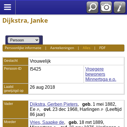
Dijkstra, Janke
Persoonlijke informatie
|
Aantekeningen
|
Alles
|
PDF
Geslacht
Vrouwelijk
Persoon-ID
I5425
Vroegere
bewoners
Minnertsga e.o.
Laatst
26 aug 2018
gewijzigd op
Vader
Dijkstra, Gerben Pieters
,
geb.
1 mei 1882,
Ee
,
ovl.
23 dec 1968, Harlingen
(Leeftijd
86 jaar)
Moeder
Vries, Saapke de
,
geb.
18 mrt 1889,