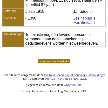
Minnertsga
,
ovl.
21 nov 1976, Harlingen
(Leeftijd 87 jaar)
Getrouwd
5 sep 1918
Barradeel
Gezins-ID
F1390
Gezinsblad
|
Familiekaart
Aantekeningen
Tenminste nog één levende persoon is
verbonden aan deze aantekening -
detailgegevens worden niet weergegeven.
Ga naar standaard site
Deze site werd aangemaakt door
The Next Generation of Genealogy Sitebuilding
v.
13.1.1, geschreven door Darrin Lythgoe © 2001-2026.
Gegevens onderhouden door
Gerryt Bouma
.
The Next Generation of Genealogy Sitebuilding, v.13.1