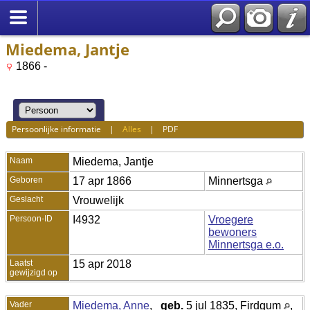
Miedema, Jantje
1866 -
Persoonlijke informatie
|
Alles
|
PDF
Naam
Miedema
,
Jantje
Geboren
17 apr 1866
Minnertsga
Geslacht
Vrouwelijk
Persoon-ID
I4932
Vroegere
bewoners
Minnertsga e.o.
Laatst
15 apr 2018
gewijzigd op
Vader
Miedema, Anne
,
geb.
5 jul 1835, Firdgum
,