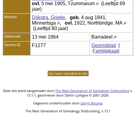
ovl.
5 mei 1905, Tzummarum
(Leeftijd 69
jaar)
Moeder
Dijkstra, Grietje
,
geb.
4 aug 1841,
Minnertsga
,
ovl.
1922, Northbridge, MA
(Leeftijd 80 jaar)
Getrouwd
13 mei 1864
Barradeel
Gezins-ID
F1277
Gezinsblad
|
Familiekaart
Ga naar standaard site
Deze site werd aangemaakt door
The Next Generation of Genealogy Sitebuilding
v.
13.1.1, geschreven door Darrin Lythgoe © 2001-2026.
Gegevens onderhouden door
Gerryt Bouma
.
The Next Generation of Genealogy Sitebuilding, v.13.1