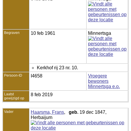
Begraven
10 feb 1961
Minnertsga
Kerkhof rij 23 nr. 10.
Persoon-ID
I4658
Vroegere
bewoners
Minnertsga e.o.
Laatst
8 feb 2019
gewijzigd op
Vader
Haarsma, Frans
,
geb.
19 dec 1847,
Herbaijum