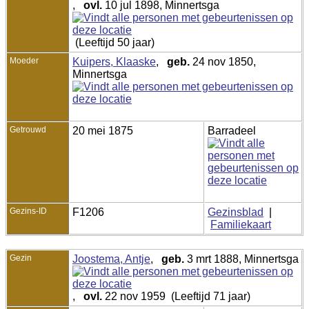
,
ovl.
10 jul 1898, Minnertsga
(Leeftijd 50 jaar)
Moeder
Kuipers, Klaaske
,
geb.
24 nov 1850,
Minnertsga
Getrouwd
20 mei 1875
Barradeel
Gezins-ID
F1206
Gezinsblad
|
Familiekaart
Gezin
Joostema, Antje
,
geb.
3 mrt 1888, Minnertsga
,
ovl.
22 nov 1959 (Leeftijd 71 jaar)