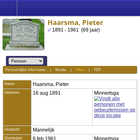
Haarsma, Pieter
1891 - 1961 (69 jaar)
Persoonlijke informatie
|
Media
|
Alles
|
PDF
Naam
Haarsma
,
Pieter
Geboren
16 aug 1891
Minnertsga
Geslacht
Mannelijk
Overleden
6 feb 1961
Minnertsga