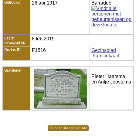
Getrouwd
26 apr 1917
Barradeel
Laatst
8 feb 2019
gewijzigd op
Gezins-ID
F1516
Gezinsblad
|
Familiekaart
Grafstenen
Pieter Haarsma
en Antje Joostema
Ga naar standaard site