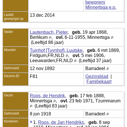
bewoners
Minnertsga e.o.
Laatst
13 dec 2014
gewijzigd op
Vader
Lautenbach, Pieter
,
geb.
19 apr 1868,
Berlikum
,
ovl.
6-11-1955, Minnertsga
(Leeftijd 86 jaar)
Moeder
Tuinhof [Tuynhof], Luutske
,
geb.
6 mrt 1869,
Firdgum,FR,NLD
,
ovl.
5 mei 1906,
Leeuwarden,FR,NLD
(Leeftijd 37 jaar)
Getrouwd
12 nov 1892
Barradeel
Gezins-ID
F81
Gezinsblad
|
Familiekaart
Gezin
Roos, de Hendrik
,
geb.
17 feb 1888,
Minnertsga
,
ovl.
23 feb 1971, Tzummarum
(Leeftijd 83 jaar)
Getrouwd
8 jun 1918
Barradeel
Kinderen
+
1.
Roos, de Jan Hendriks
,
geb.
8 sep