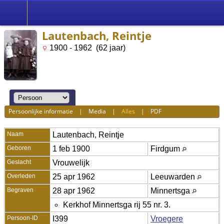
Lautenbach, Reintje
1900 - 1962 (62 jaar)
Persoonlijke informatie
|
Media
|
Alles
|
PDF
Naam
Lautenbach
,
Reintje
Geboren
1 feb 1900
Firdgum
Geslacht
Vrouwelijk
Overleden
25 apr 1962
Leeuwarden
Begraven
28 apr 1962
Minnertsga
Kerkhof Minnertsga rij 55 nr. 3.
Persoon-ID
I399
Vroegere