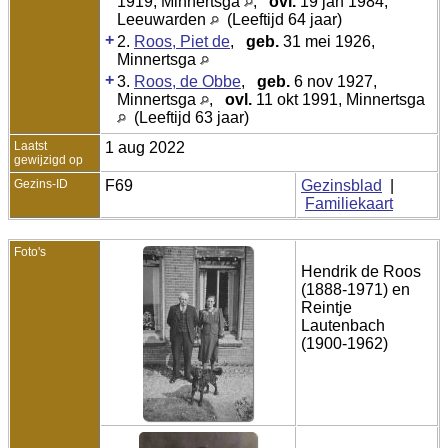
1919, Minnertsga
,
ovl.
19 jan 1984,
Leeuwarden
(Leeftijd 64 jaar)
+
2.
Roos, Piet de
,
geb.
31 mei 1926,
Minnertsga
+
3.
Roos, de Obbe
,
geb.
6 nov 1927,
Minnertsga
,
ovl.
11 okt 1991, Minnertsga
(Leeftijd 63 jaar)
Laatst
1 aug 2022
gewijzigd op
Gezins-ID
F69
Gezinsblad
|
Familiekaart
Foto's
Hendrik de Roos
(1888-1971) en
Reintje
Lautenbach
(1900-1962)