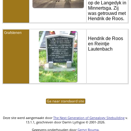
op de Langedyk in
Minnertsga. Zij
was getrouwd met
Hendrik de Roos.
Grafstenen
Hendrik de Roos
en Reintje
Lautenbach
Ga naar standaard site
Deze site werd aangemaakt door
The Next Generation of Genealogy Sitebuilding
v.
13.1.1, geschreven door Darrin Lythgoe © 2001-2026.
Gegevens onderhouden door
Gerryt Bouma
.