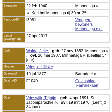
Begraven
22 feb 1940
Minnertsga
Kerkhof Minnertsga rij 30 nr. 25.
Persoon-ID
I3981
Vroegere
bewoners
Minnertsga e.o.
Laatst
27 apr 2017
gewijzigd op
Vader
Walda, Jelle
,
geb.
27 nov 1852, Minnertsga
,
ovl.
26 mei 1907, Minnertsga
(Leeftijd 54
jaar)
Moeder
Vries, de Jitske
Getrouwd
19 jul 1877
Barradeel
Gezins-ID
F1040
Gezinsblad
|
Familiekaart
Gezin
Vrieswijk, Trijntje
,
geb.
4 apr 1891, St.
Jacobiparochie
,
ovl.
19 mrt 1976 (Leeftijd
84 jaar)