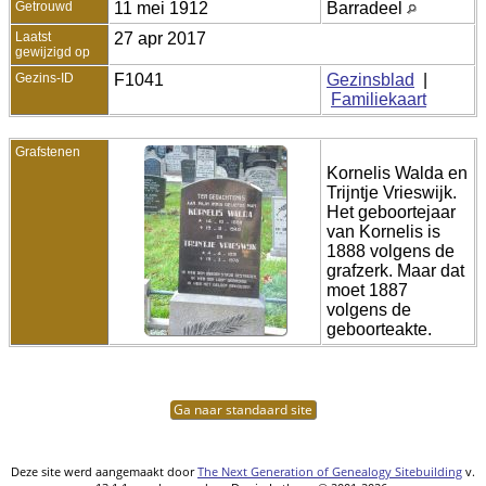
Getrouwd
11 mei 1912
Barradeel
Laatst
27 apr 2017
gewijzigd op
Gezins-ID
F1041
Gezinsblad
|
Familiekaart
Grafstenen
Kornelis Walda en
Trijntje Vrieswijk.
Het geboortejaar
van Kornelis is
1888 volgens de
grafzerk. Maar dat
moet 1887
volgens de
geboorteakte.
Ga naar standaard site
Deze site werd aangemaakt door
The Next Generation of Genealogy Sitebuilding
v.