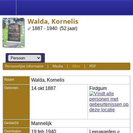
Walda, Kornelis
1887 - 1940 (52 jaar)
Persoonlijke informatie
|
Media
|
Alles
|
PDF
Naam
Walda
,
Kornelis
Geboren
14 okt 1887
Firdgum
Geslacht
Mannelijk
Overleden
19 feb 1940
Leeuwarden