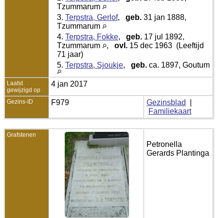
Tzummarum
3.
Terpstra, Gerlof
,
geb.
31 jan 1888,
Tzummarum
4.
Terpstra, Fokke
,
geb.
17 jul 1892,
Tzummarum
,
ovl.
15 dec 1963 (Leeftijd
71 jaar)
5.
Terpstra, Sjoukje
,
geb.
ca. 1897, Goutum
Laatst
4 jan 2017
gewijzigd op
Gezins-ID
F979
Gezinsblad
|
Familiekaart
Grafstenen
Petronella
Gerards Plantinga