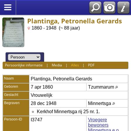
Plantinga, Petronella Gerards
1860 - 1948 (~ 88 jaar)
Persoonlijke informatie
|
Media
|
Alles
|
PDF
Naam
Plantinga
,
Petronella Gerards
Geboren
7 apr 1860
Tzummarum
Geslacht
Vrouwelijk
Begraven
28 dec 1948
Minnertsga
Kerkhof Minnertsga rij 25 nr. 1.
Persoon-ID
I3747
Vroegere
bewoners
Minnertsga e.o.