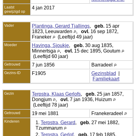
Laatst
4 jan 2017
gewijzigd op
Vader
Plantinga, Gerard Tjallings
,
geb.
15 apr
1823, Leeuwarden
,
ovl.
16 sep 1872,
Franeker
(Leeftijd 49 jaar)
Moeder
Havinga, Sjoukje
,
geb.
30 aug 1835,
Minnertsga
,
ovl.
15 dec 1895, Goutum
(Leeftijd 60 jaar)
Getrouwd
7 jun 1856
Barradeel
Gezins-ID
F1905
Gezinsblad
|
Familiekaart
Gezin
Terpstra, Klaas Gerlofs
,
geb.
25 jan 1857,
Dongjum
,
ovl.
7 jan 1936, Huizum
(Leeftijd 78 jaar)
Getrouwd
19 mei 1881
Franekeradeel
Kinderen
1.
Terpstra, Gerard
,
geb.
27 mei 1882,
Tzummarum
2.
Terpstra, Gerlof
,
geb.
17 feb 1885,